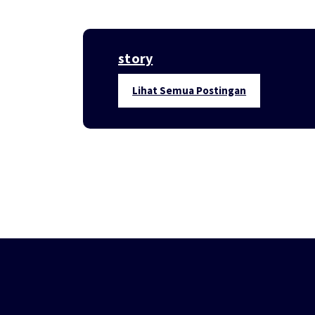
story
Lihat Semua Postingan