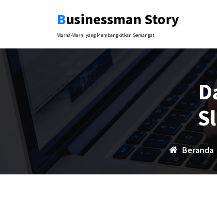
Lewati
Businessman Story
ke
konten
Warna-Warni yang Membangkitkan Semangat
D
Sl
Beranda