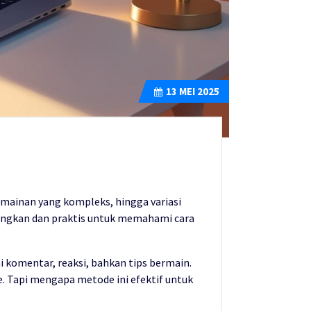
13
MEI 2025
ermainan yang kompleks, hingga variasi
angkan dan praktis untuk memahami cara
i komentar, reaksi, bahkan tips bermain.
e. Tapi mengapa metode ini efektif untuk