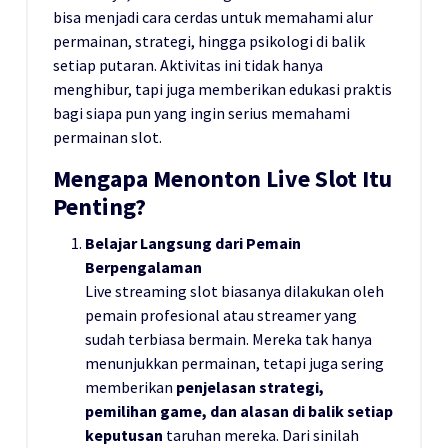
bisa menjadi cara cerdas untuk memahami alur
permainan, strategi, hingga psikologi di balik
setiap putaran. Aktivitas ini tidak hanya
menghibur, tapi juga memberikan edukasi praktis
bagi siapa pun yang ingin serius memahami
permainan slot.
Mengapa Menonton Live Slot Itu
Penting?
Belajar Langsung dari Pemain
Berpengalaman
Live streaming slot biasanya dilakukan oleh
pemain profesional atau streamer yang
sudah terbiasa bermain. Mereka tak hanya
menunjukkan permainan, tetapi juga sering
memberikan
penjelasan strategi,
pemilihan game, dan alasan di balik setiap
keputusan
taruhan mereka. Dari sinilah