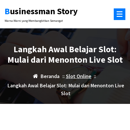
Lewati
Businessman Story
ke
konten
Warna-Warni yang Membangkitkan Semangat
Langkah Awal Belajar Slot:
Mulai dari Menonton Live Slot
Beranda
::
Slot Online
::
Langkah Awal Belajar Slot: Mulai dari Menonton Live
Slot