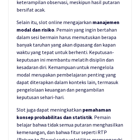
keterampilan observasi, meskipun hasil putaran
bersifat acak.
Selain itu, slot online mengajarkan
manajemen
modal dan risiko
. Pemain yang ingin bertahan
dalam sesi bermain harus memutuskan berapa
banyak taruhan yang akan dipasang dan kapan
waktu yang tepat untuk berhenti. Keputusan-
keputusan ini membantu melatih disiplin dan
kesadaran diri. Kemampuan untuk mengelola
modal merupakan pembelajaran penting yang
dapat diterapkan dalam konteks lain, termasuk
pengelolaan keuangan dan pengambilan
keputusan sehari-hari.
Slot juga dapat meningkatkan
pemahaman
konsep probabilitas dan statistik
. Pemain
belajar bahwa tidak semua putaran menghasilkan
kemenangan, dan bahwa fitur seperti RTP
(Return to Player) serta volatilitas memengaruhi