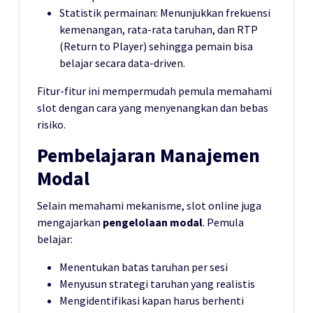
Statistik permainan: Menunjukkan frekuensi
kemenangan, rata-rata taruhan, dan RTP
(Return to Player) sehingga pemain bisa
belajar secara data-driven.
Fitur-fitur ini mempermudah pemula memahami
slot dengan cara yang menyenangkan dan bebas
risiko.
Pembelajaran Manajemen
Modal
Selain memahami mekanisme, slot online juga
mengajarkan
pengelolaan modal
. Pemula
belajar:
Menentukan batas taruhan per sesi
Menyusun strategi taruhan yang realistis
Mengidentifikasi kapan harus berhenti