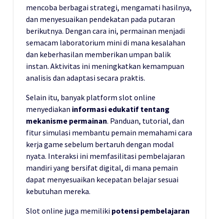
mencoba berbagai strategi, mengamati hasilnya,
dan menyesuaikan pendekatan pada putaran
berikutnya. Dengan cara ini, permainan menjadi
semacam laboratorium mini di mana kesalahan
dan keberhasilan memberikan umpan balik
instan. Aktivitas ini meningkatkan kemampuan
analisis dan adaptasi secara praktis.
Selain itu, banyak platform slot online
menyediakan
informasi edukatif tentang
mekanisme permainan
. Panduan, tutorial, dan
fitur simulasi membantu pemain memahami cara
kerja game sebelum bertaruh dengan modal
nyata. Interaksi ini memfasilitasi pembelajaran
mandiri yang bersifat digital, di mana pemain
dapat menyesuaikan kecepatan belajar sesuai
kebutuhan mereka.
Slot online juga memiliki
potensi pembelajaran