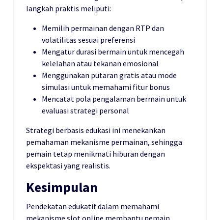
langkah praktis meliputi:
Memilih permainan dengan RTP dan
volatilitas sesuai preferensi
Mengatur durasi bermain untuk mencegah
kelelahan atau tekanan emosional
Menggunakan putaran gratis atau mode
simulasi untuk memahami fitur bonus
Mencatat pola pengalaman bermain untuk
evaluasi strategi personal
Strategi berbasis edukasi ini menekankan
pemahaman mekanisme permainan, sehingga
pemain tetap menikmati hiburan dengan
ekspektasi yang realistis.
Kesimpulan
Pendekatan edukatif dalam memahami
mekanisme slot online membantu pemain