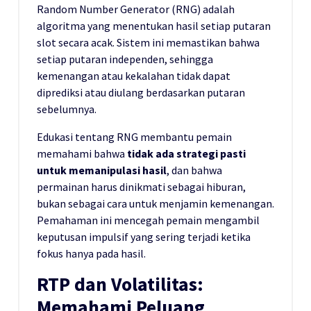
Random Number Generator (RNG) adalah
algoritma yang menentukan hasil setiap putaran
slot secara acak. Sistem ini memastikan bahwa
setiap putaran independen, sehingga
kemenangan atau kekalahan tidak dapat
diprediksi atau diulang berdasarkan putaran
sebelumnya.
Edukasi tentang RNG membantu pemain
memahami bahwa
tidak ada strategi pasti
untuk memanipulasi hasil
, dan bahwa
permainan harus dinikmati sebagai hiburan,
bukan sebagai cara untuk menjamin kemenangan.
Pemahaman ini mencegah pemain mengambil
keputusan impulsif yang sering terjadi ketika
fokus hanya pada hasil.
RTP dan Volatilitas:
Memahami Peluang