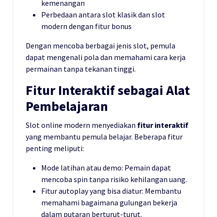
kemenangan
Perbedaan antara slot klasik dan slot
modern dengan fitur bonus
Dengan mencoba berbagai jenis slot, pemula
dapat mengenali pola dan memahami cara kerja
permainan tanpa tekanan tinggi.
Fitur Interaktif sebagai Alat
Pembelajaran
Slot online modern menyediakan
fitur interaktif
yang membantu pemula belajar. Beberapa fitur
penting meliputi:
Mode latihan atau demo: Pemain dapat
mencoba spin tanpa risiko kehilangan uang.
Fitur autoplay yang bisa diatur: Membantu
memahami bagaimana gulungan bekerja
dalam putaran berturut-turut.