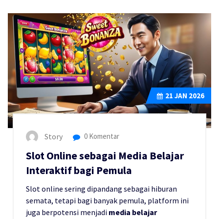
21
JAN 2026
Story
0 Komentar
Slot Online sebagai Media Belajar
Interaktif bagi Pemula
Slot online sering dipandang sebagai hiburan
semata, tetapi bagi banyak pemula, platform ini
juga berpotensi menjadi
media belajar