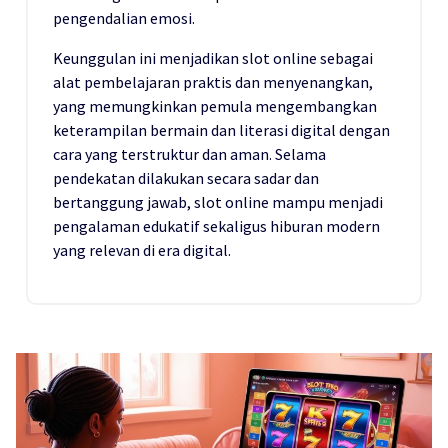
pengendalian emosi.
Keunggulan ini menjadikan slot online sebagai
alat pembelajaran praktis dan menyenangkan,
yang memungkinkan pemula mengembangkan
keterampilan bermain dan literasi digital dengan
cara yang terstruktur dan aman. Selama
pendekatan dilakukan secara sadar dan
bertanggung jawab, slot online mampu menjadi
pengalaman edukatif sekaligus hiburan modern
yang relevan di era digital.