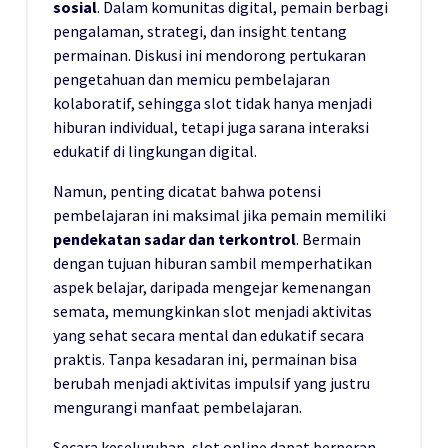
sosial
. Dalam komunitas digital, pemain berbagi
pengalaman, strategi, dan insight tentang
permainan. Diskusi ini mendorong pertukaran
pengetahuan dan memicu pembelajaran
kolaboratif, sehingga slot tidak hanya menjadi
hiburan individual, tetapi juga sarana interaksi
edukatif di lingkungan digital.
Namun, penting dicatat bahwa potensi
pembelajaran ini maksimal jika pemain memiliki
pendekatan sadar dan terkontrol
. Bermain
dengan tujuan hiburan sambil memperhatikan
aspek belajar, daripada mengejar kemenangan
semata, memungkinkan slot menjadi aktivitas
yang sehat secara mental dan edukatif secara
praktis. Tanpa kesadaran ini, permainan bisa
berubah menjadi aktivitas impulsif yang justru
mengurangi manfaat pembelajaran.
Secara keseluruhan, slot online dapat berperan