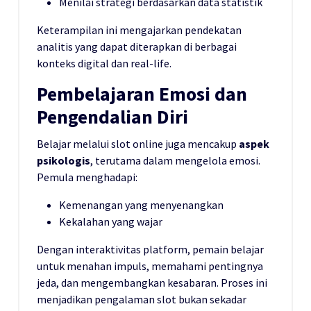
Menilai strategi berdasarkan data statistik
Keterampilan ini mengajarkan pendekatan
analitis yang dapat diterapkan di berbagai
konteks digital dan real-life.
Pembelajaran Emosi dan
Pengendalian Diri
Belajar melalui slot online juga mencakup
aspek
psikologis
, terutama dalam mengelola emosi.
Pemula menghadapi:
Kemenangan yang menyenangkan
Kekalahan yang wajar
Dengan interaktivitas platform, pemain belajar
untuk menahan impuls, memahami pentingnya
jeda, dan mengembangkan kesabaran. Proses ini
menjadikan pengalaman slot bukan sekadar