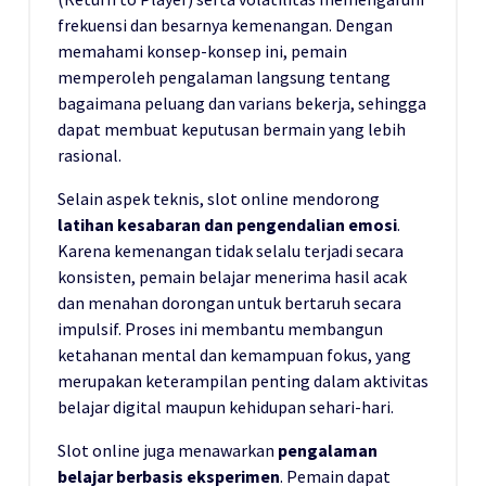
frekuensi dan besarnya kemenangan. Dengan
memahami konsep-konsep ini, pemain
memperoleh pengalaman langsung tentang
bagaimana peluang dan varians bekerja, sehingga
dapat membuat keputusan bermain yang lebih
rasional.
Selain aspek teknis, slot online mendorong
latihan kesabaran dan pengendalian emosi
.
Karena kemenangan tidak selalu terjadi secara
konsisten, pemain belajar menerima hasil acak
dan menahan dorongan untuk bertaruh secara
impulsif. Proses ini membantu membangun
ketahanan mental dan kemampuan fokus, yang
merupakan keterampilan penting dalam aktivitas
belajar digital maupun kehidupan sehari-hari.
Slot online juga menawarkan
pengalaman
belajar berbasis eksperimen
. Pemain dapat